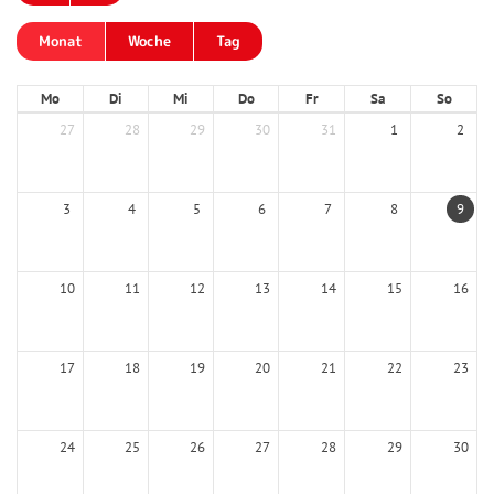
Monat
Woche
Tag
Mo
Di
Mi
Do
Fr
Sa
So
27
28
29
30
31
1
2
3
4
5
6
7
8
9
10
11
12
13
14
15
16
17
18
19
20
21
22
23
24
25
26
27
28
29
30